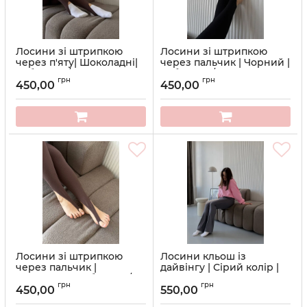
Лосини зі штрипкою
Лосини зі штрипкою
через п'яту| Шоколадні|
через пальчик | Чорний |
Рубчик | S/M
Рубчик | S/M
грн
грн
450,00
450,00
Артикул:
1- 0920-3
Лосини зі штрипкою
Лосини кльош із
через пальчик |
дайвінгу | Сірий колір |
Шоколадні| Рубчик | S/M
Висока посадка | Розміри
грн
грн
M–2XL
450,00
550,00
Артикул:
2-0920-3
Артикул:
1-KW-2505