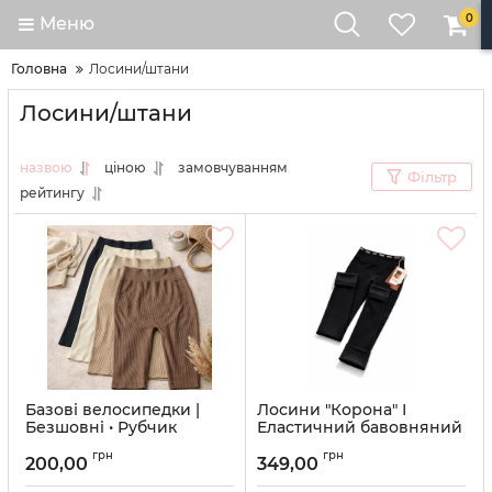
0
Меню
Головна
Лосини/штани
Лосини/штани
назвою
ціною
замовчуванням
Фільтр
рейтингу
Базові велосипедки |
Лосини "Корона" І
Безшовні • Рубчик
Еластичний бавовняний
трикотаж з плюшевим
Артикул:
56
грн
грн
начісом, напис на
200,00
349,00
резинці І Розмір