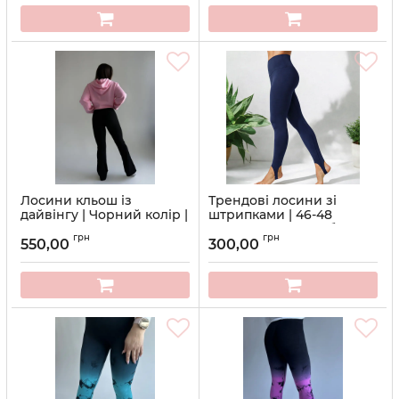
Лосини кльош із
Трендові лосини зі
дайвінгу | Чорний колір |
штрипками | 46-48
Висока посадка | Розміри
(колір: вечірнє небо)
грн
грн
M–2XL
550,00
300,00
Артикул:
96
Артикул:
2-KW-2505