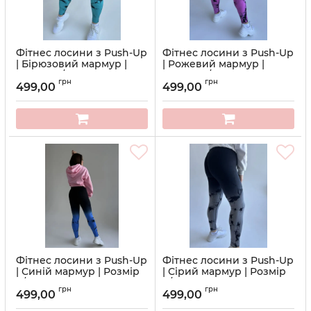
Фітнес лосини з Push-Up
Фітнес лосини з Push-Up
| Бірюзовий мармур |
| Рожевий мармур |
Розмір S/M
Розмір S/M
грн
грн
499,00
499,00
Артикул:
13-7115
Артикул:
12-7115
Фітнес лосини з Push-Up
Фітнес лосини з Push-Up
| Синій мармур | Розмір
| Сірий мармур | Розмір
S/M
S/M
грн
грн
499,00
499,00
Артикул:
15-7115
Артикул:
14-7115