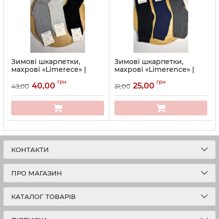
Зимові шкарпетки,
Зимові шкарпетки,
махрові «Limerece» |
махрові «Limerence» |
Розмір: 41-45
Розмір: 25-27, 27-29
грн
грн
40,00
25,00
43,00
31,00
Артикул:
121212
Артикул:
12-4000-02
КОНТАКТИ
ПРО МАГАЗИН
КАТАЛОГ ТОВАРІВ