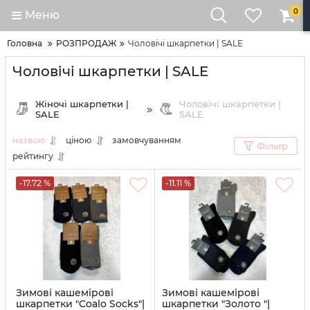
0
Меню
Головна
РОЗПРОДАЖ
Чоловічі шкарпетки | SALE
Чоловічі шкарпетки | SALE
Жіночі шкарпетки |
Чоловічі шкарпетки |
SALE
SALE
назвою
ціною
замовчуванням
Фільтр
рейтингу
-17.72 %
-11.11 %
Зимові кашемірові
Зимові кашемірові
шкарпетки "Coalo Socks"|
шкарпетки "Золото "|