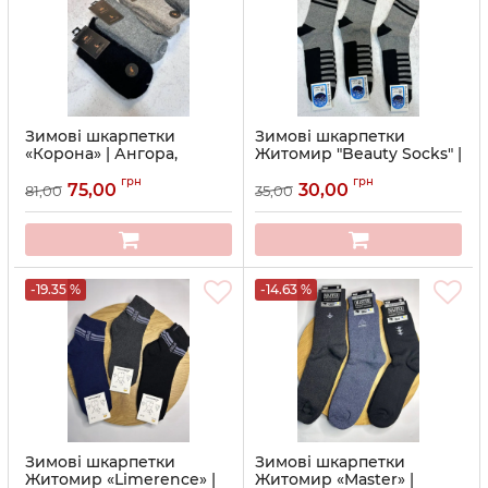
Зимові шкарпетки
Зимові шкарпетки
«Корона» | Ангора,
Житомир "Beauty Socks" |
пухнаста нитка • Розмір:
Чоловічі махрові термо-
грн
грн
41-47
шкарпетки • Розмір: 27-31
75,00
30,00
81,00
35,00
Артикул:
10-А-1552-1
Артикул:
12-45-81
-19.35 %
-14.63 %
Зимові шкарпетки
Зимові шкарпетки
Житомир «Limerence» |
Житомир «Master» |