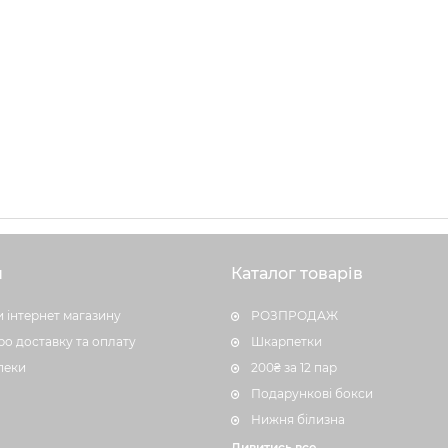
н
Каталог товарів
 інтернет магазину
РОЗПРОДАЖ
ро доставку та оплату
Шкарпетки
пеки
200₴ за 12 пар
Подарункові бокси
Нижня білизна
Дивитись все