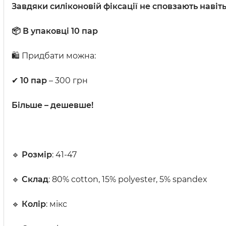
Завдяки силіконовій фіксації не сповзають навіть 
📦 В упаковці 10 пар
🛍 Придбати можна:
✔
10 пар
– 300 грн
Більше – дешевше!
🔹
Розмір
: 41-47
🔹
Склад
: 80% cotton, 15% polyester, 5% spandex
🔹
Колір
: мікс