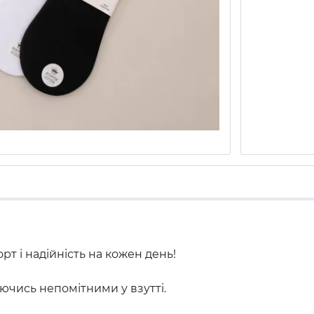
т і надійність на кожен день!
чись непомітними у взутті.