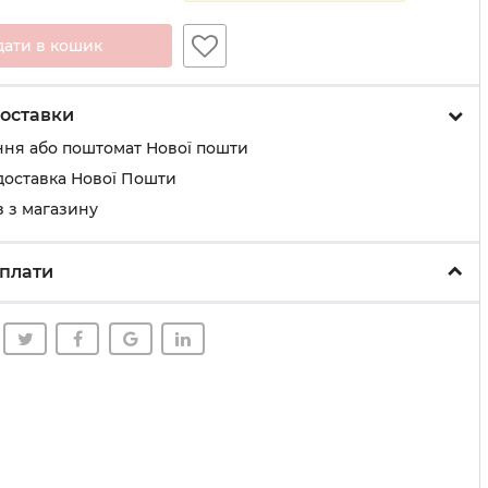
дати в кошик
оставки
ння або поштомат Нової пошти
доставка Нової Пошти
 з магазину
плати