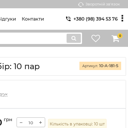
Зворотній зв'язок
ідгуки
Контакти
+380 (98) 394 53 76
0
ір: 10 пар
10-А-181-5
Артикул:
дгук
0
грн
−
+
Кількість в упаковці:
10
шт