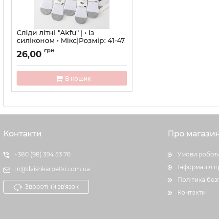
Сліди літні "Akfu" | • Із
силіконом • Мікс|Розмір: 41-47
Артикул:
10-HA-1117
грн
26,00
В кошик
Контакти
Про магази
+380 (98) 394 53 76
Умови роботи
Інформація п
in@dvishkarpetki.com.ua
Політика без
Зворотній зв'язок
Контакти