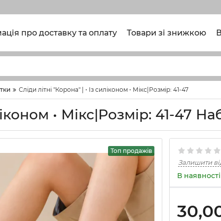
ація про доставку та оплату
Товари зі знижкою
В
етки
Сліди літні "Корона" | • Із силіконом • Мікс|Розмір: 41-47
ліконом • Мікс|Розмір: 41-47 Наб
Топ продажів
Залишити ві
В наявності
30,0