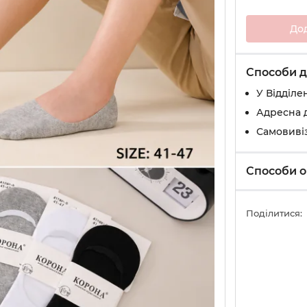
До
Способи д
У Вiддiле
Адресна 
Самовивіз
Способи о
Поділитися: