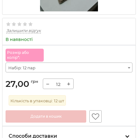
Залишити відгук
В наявності
Розмiр або
колiр*:
Набір: 12 пар
27,00
грн
−
+
Кількість в упаковці:
12
шт
Додати в кошик
Способи доставки