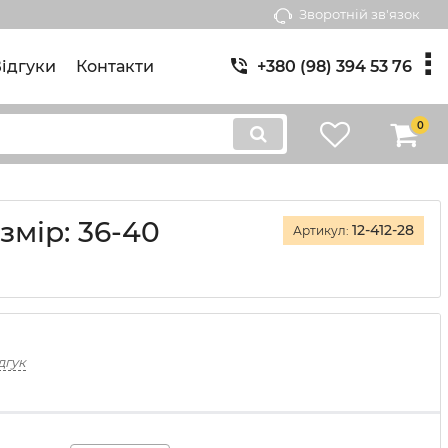
Зворотній зв'язок
ідгуки
Контакти
+380 (98) 394 53 76
0
змір: 36-40
12-412-28
Артикул:
дгук