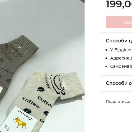
199,
До
Способи д
У Вiддiле
Адресна 
Самовивіз
Способи о
Поділитися: