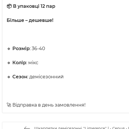
📦 В упаковці 12 пар
Більше – дешевше!
🔹
Розмір
: 36-40
🔹
Колір
: мікс
🔹
Сезон
: демісезонний
🚀 Відправка в день замовлення!
Шкарпетки демісезонні "Limerence" | • Серця • В