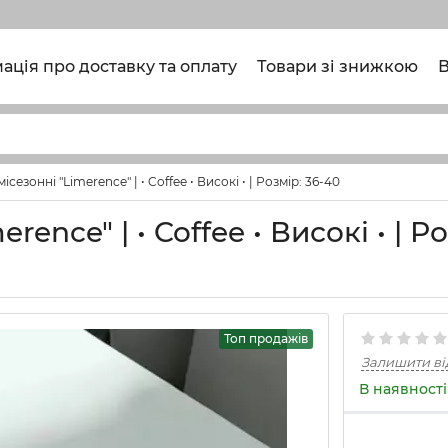
ація про доставку та оплату
Товари зі знижкою
В
езонні "Limerence" | • Coffee • Високі • | Розмір: 36-40
nce" | • Coffee • Високі • | Ро
Топ продажів
Залишити ві
В наявності