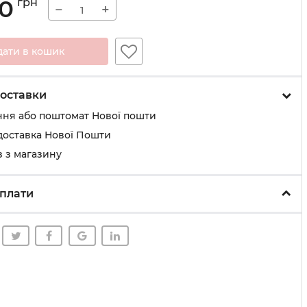
00
грн
−
+
дати в кошик
оставки
ння або поштомат Нової пошти
доставка Нової Пошти
 з магазину
плати