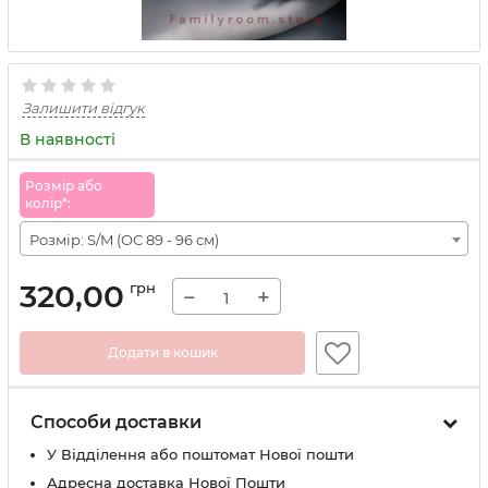
Залишити відгук
В наявності
Розмiр або
колiр*:
Розмір: S/M (ОС 89 - 96 см)
320,00
грн
−
+
Додати в кошик
Способи доставки
У Вiддiлення або поштомат Нової пошти
Адресна доставка Нової Пошти