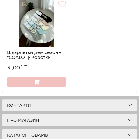
Шкарпетки демісезонні
"COALO" |• Короткі•|
Розмір: 36-41 | Арт. 677
грн
31,00
Артикул:
677
КОНТАКТИ
ПРО МАГАЗИН
КАТАЛОГ ТОВАРІВ