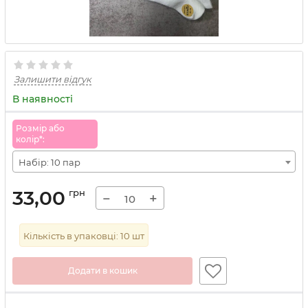
Залишити відгук
В наявності
Розмiр або
колiр*:
Набір: 10 пар
33,00
грн
−
+
Кількість в упаковці:
10
шт
Додати в кошик