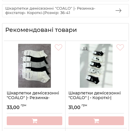
Шкарпетки демісезонні "COALO" |• Резинка-
фікстатор• Короткі•|Розмір: 36-41
Рекомендовані товари
Шкарпетки демісезонні
Шкарпетки демісезонні
"COALO" |• Резинка-
"COALO" | • Короткі•|
фікстатор• Короткі•|
Розмір: 36-41
грн
грн
Розмір: 36-41
33,00
31,00
Артикул:
745
Артикул:
10- ВY-7100