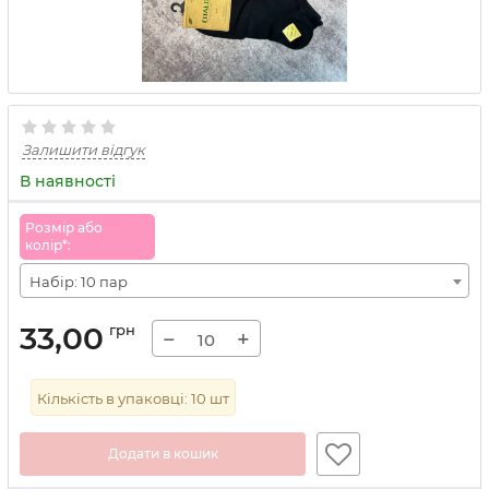
Залишити відгук
В наявності
Розмiр або
колiр*:
Набір: 10 пар
33,00
грн
−
+
Кількість в упаковці:
10
шт
Додати в кошик