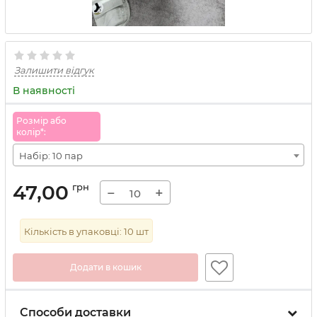
Залишити відгук
В наявності
Розмiр або
колiр*:
Набір: 10 пар
47,00
грн
−
+
Кількість в упаковці:
10
шт
Додати в кошик
Способи доставки