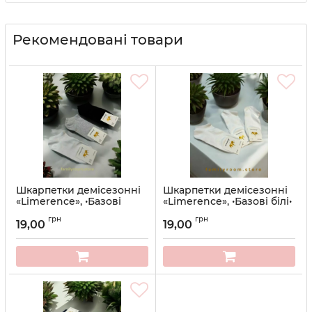
Рекомендовані товари
Шкарпетки демісезонні
Шкарпетки демісезонні
«Limerence», •Базові
«Limerence», •Базові білі•
асорті• | Розмір 41-45
| Розмір 41-45
грн
грн
19,00
19,00
Артикул:
2308
Артикул:
2307