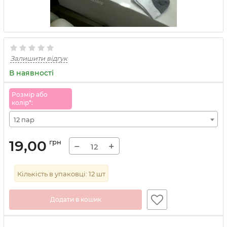
Залишити відгук
В наявності
Розмiр або
колiр*:
12 пар
19,00
грн
−
+
Кількість в упаковці:
12
шт
Додати в кошик