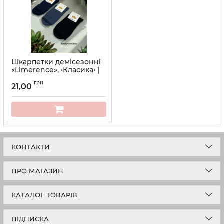
Шкарпетки демісезонні
«Limerence», •Класика• |
Розмір: 41-45
грн
21,00
Артикул:
2306
КОНТАКТИ
ПРО МАГАЗИН
КАТАЛОГ ТОВАРІВ
ПІДПИСКА