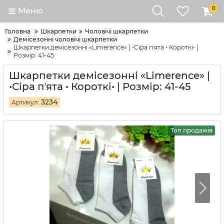
0
Меню
Головна
Шкарпетки
Чоловічі шкарпетки
Демісезонні чоловічі шкарпетки
Шкарпетки демісезонні «Limerence» | •Сіра пʼята • Короткі• |
Розмір: 41-45
Шкарпетки демісезонні «Limerence» |
•Сіра пʼята • Короткі• | Розмір: 41-45
3234
Артикул:
Топ продажів