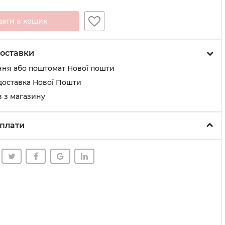
дати в кошик
оставки
ння або поштомат Нової пошти
доставка Нової Пошти
 з магазину
плати