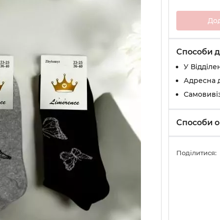
До
Способи д
У Вiддiле
Адресна 
Самовивіз
Способи о
Поділитися: