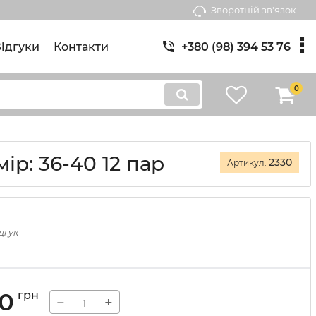
Зворотній зв'язок
ідгуки
Контакти
+380 (98) 394 53 76
0
ір: 36-40 12 пар
2330
Артикул:
дгук
00
грн
−
+