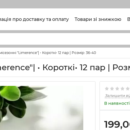
ація про доставку та оплату
Товари зі знижкою
В
сезонні "Limerence"| • Короткі• 12 пар | Розмір: 36-40
ence"| • Короткі• 12 пар | Розм
Залишити ві
В наявності
199,