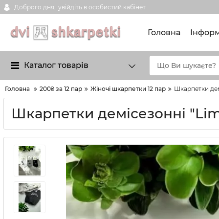
Доброго дня,
увійдіть в особистий кабінет
Головна
Інформ
Каталог товарів
Головна
200₴ за 12 пар
Жіночі шкарпетки 12 пар
Шкарпетки демі
Шкарпетки демісезонні "Limer