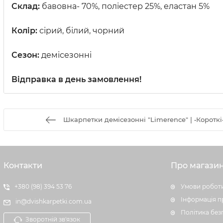
Склад:
бавовна- 70%, поліестер 25%, еластан 5%
Колір:
сірий, білий, чорний
Сезон:
демісезонні
Відправка в день замовлення!
Шкарпетки демісезонні "Limerence" | •Короткі•
Контакти
Про магази
+380 (98) 394 53 76
Умови роботи
Інформація п
in@dvishkarpetki.com.ua
Політика без
Зворотній зв'язок