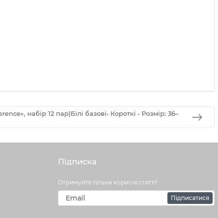
nce», набір 12 пар|Білі базові• Короткі • Розмір: 36–
Підписка
Отримуйте тільки корисні статті!
Підписатися