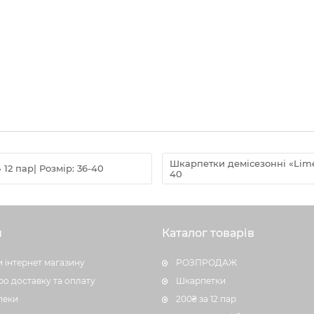
Шкарпетки демісезонні «Limere
 12 пар| Розмір: 36-40
40
н
Каталог товарів
 інтернет магазину
РОЗПРОДАЖ
ро доставку та оплату
Шкарпетки
пеки
200₴ за 12 пар