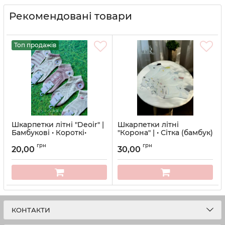
Рекомендовані товари
Топ продажів
Шкарпетки літні "Deoir" |
Шкарпетки літні
Бамбукові • Короткі•
"Корона" | • Сітка (бамбук)
Сіточка • Рожеві |Розмір:
•Короткі•| Розмір: 36-41
грн
грн
36-41
20,00
30,00
Артикул:
746
Артикул:
10-b701
КОНТАКТИ