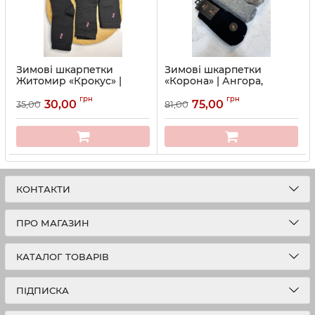
Зимові шкарпетки
Зимові шкарпетки
Житомир «Крокус» |
«Корона» | Ангора,
Чоловічі махрові •
пухнаста нитка • Розмір:
грн
грн
Розмір: 39-42, 42-45
41-47
30,00
75,00
35,00
81,00
Артикул:
12-2020-1
Артикул:
10-А-1552-1
КОНТАКТИ
ПРО МАГАЗИН
КАТАЛОГ ТОВАРІВ
ПІДПИСКА