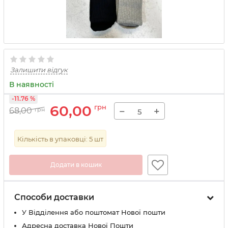
Залишити відгук
В наявності
-11.76 %
60,00
грн
−
+
68,00
грн
Кількість в упаковці:
5
шт
Додати в кошик
Способи доставки
У Вiддiлення або поштомат Нової пошти
Адресна доставка Нової Пошти