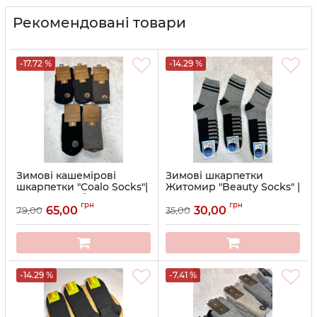
Рекомендовані товари
-17.72 %
-14.29 %
Зимові кашемірові
Зимові шкарпетки
шкарпетки "Coalo Socks"|
Житомир "Beauty Socks" |
В'язаний рубчик •
Чоловічі махрові термо-
грн
грн
Розмір: 41-46
шкарпетки • Розмір: 27-31
65,00
30,00
79,00
35,00
Артикул:
5-АК-8611
Артикул:
12-45-81
-14.29 %
-7.41 %