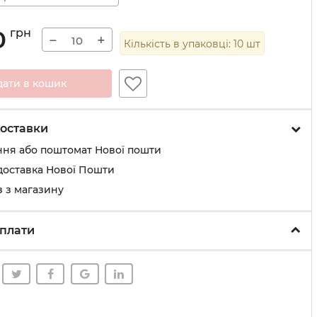
0
грн
−
+
Кількість в упаковці:
10
шт
дати в кошик
оставки
ння або поштомат Нової пошти
доставка Нової Пошти
 з магазину
плати