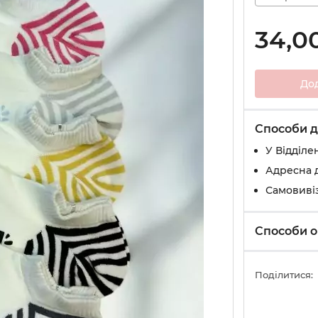
34,0
До
Способи д
У Вiддiле
Адресна 
Самовивіз
Способи о
Поділитися: