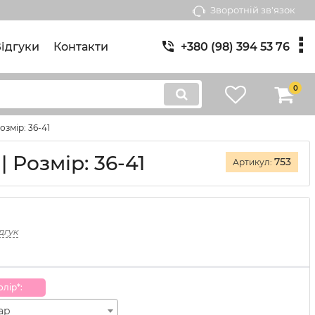
Зворотній зв'язок
ідгуки
Контакти
+380 (98) 394 53 76
0
озмір: 36-41
 Розмір: 36-41
753
Артикул:
дгук
лiр*:
пар