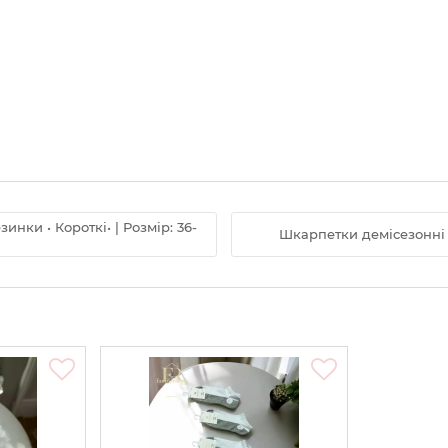
нки • Короткі• | Розмір: 36-
Шкарпетки демісезонні "D