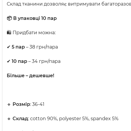
Склад тканини дозволяє витримувати багаторазове 
📦 В упаковці 10 пар
🛍 Придбати можна:
✔
5 пар
– 38 грн/пара
✔
10 пар
– 34 грн/пара
Більше – дешевше!
🔹
Розмір
: 36-41
🔹
Склад
: cotton 90%, polyester 5%, spandex 5%