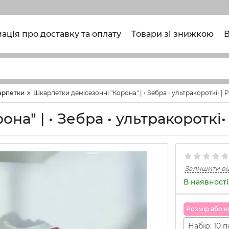
ація про доставку та оплату
Товари зі знижкою
В
арпетки
Шкарпетки демісезонні "Корона" | • Зебра • ультракороткі• | Р
а" | • Зебра • ультракороткі• |
Залишити ві
В наявності
Розмiр або ко
Набір: 10 