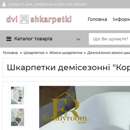
Доброго дня,
увійдіть в особистий кабінет
Головна
Інформ
Каталог товарів
Головна
Шкарпетки
Жіночі шкарпетки
Демісезонні жіночі шк
Шкарпетки демісезонні "Корон