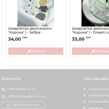
Шкарпетки демісезонні
Шкарпетки демісез
"Корона" | • Зебра •
"Корона" | • Dream L
ультракороткі• | Розмір: 36-41
ультра - короткі• | Р
грн
грн
34,00
33,00
41
Артикул:
753
Артикул:
731
В кошик
В коши
Контакти
Про магази
+380 (98) 394 53 76
Умови роботи
Інформація п
in@dvishkarpetki.com.ua
Політика без
Зворотній зв'язок
Контакти